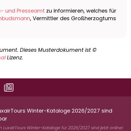
s- und Presseamt
zu informieren, welches für
budsmann
, Vermittler des Großherzogtums
ument. Dieses Musterdokument ist ©
nal
Lizenz.
uxairTours Winter-Kataloge 2026/2027 sind
bar
 LuxairTours Winter-Kataloge für 2026/2027 sind jetzt online!