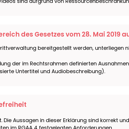
 Videos sind aufgrund von Ressourcenbeschränkunge
reich des Gesetzes vom 28. Mai 2019 a
ttverwaltung bereitgestellt werden, unterliegen ni
ndung der im Rechtsrahmen definierten Ausnahmen
isierte Untertitel und Audiobeschreibung).
efreiheit
t. Die Aussagen in dieser Erklärung sind korrekt u
iten im RGAA 4 festgelegten Anforderungen.