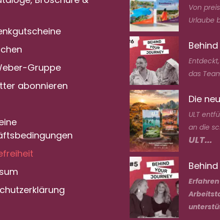
Von prei
Urlaube bi
nkgutscheine
Behind
achen
Entdeckt
Weber-Gruppe
das Team
tter abonnieren
Die neu
ULT entf
eine
an die s
ftsbedingungen
ULT...
efreiheit
Behind 
ssum
Erfahren
chutzerklärung
Arbeitst
unterstü