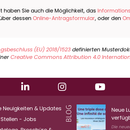
rt haben Sie auch die Möglichkeit, das
Information
t, über dessen
Online-Antragsformular
, oder den
Om
gsbeschluss (EU) 2018/1523
definierten Musterdok
iner
Creative Commons Attribution 4.0 Internatio
e Neuigkeiten & Updates
Neue L
verfüg
Stellen - Jobs
Die neuen
ataloge, Broschüre &