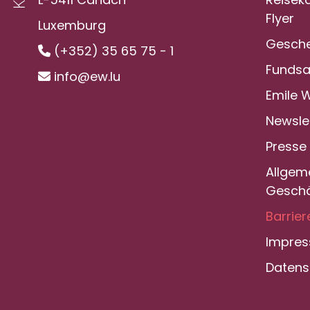
Flyer
Luxemburg
Gesche
(+352) 35 65 75 - 1
Funds
info@ew.lu
Emile 
Newsle
Presse
Allgem
Geschä
Barrier
Impre
Datens