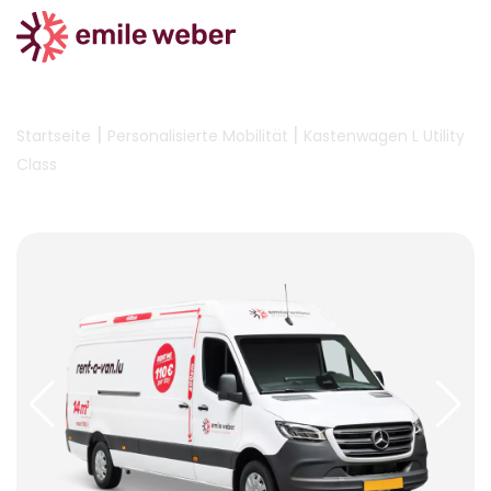
|
|
Startseite
Personalisierte Mobilität
Kastenwagen L Utility
Class