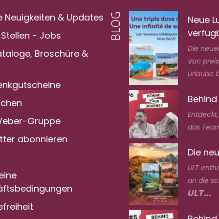
e Neuigkeiten & Updates
Neue L
verfüg
Stellen - Jobs
Die neuen
ataloge, Broschüre &
Von prei
Urlaube bi
nkgutscheine
Behind
achen
Entdeckt
Weber-Gruppe
das Team
tter abonnieren
Die neu
ULT entf
eine
an die s
ftsbedingungen
ULT...
efreiheit
Behind 