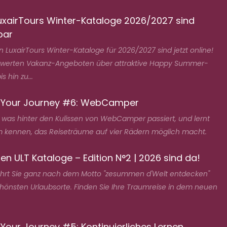
uxairTours Winter-Kataloge 2026/2027 sind
bar
 LuxairTours Winter-Kataloge für 2026/2027 sind jetzt online!
swerten Vakanz-Angeboten über attraktive Happy Summer-
s hin zu...
 Your Journey #6: WebCamper
, was hinter den Kulissen von WebCamper passiert, und lernt
 kennen, das Reiseträume auf vier Rädern möglich macht.
en ULT Kataloge – Edition N°2 | 2026 sind da!
ührt Sie ganz nach dem Motto "zesummen d'Welt entdecken"
chönsten Urlaubsorte. Finden Sie Ihre Traumreise in dem neuen
Your Journey #5: Kontinuierliches Lernen