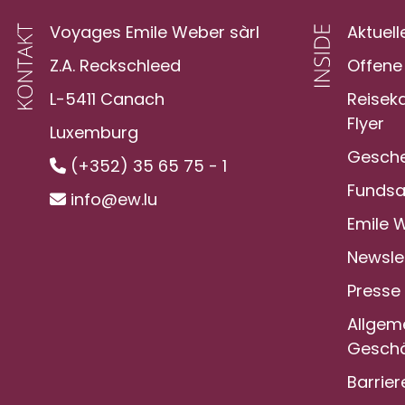
Voyages Emile Weber sàrl
Aktuell
Z.A. Reckschleed
Offene 
L-5411 Canach
Reisek
Flyer
Luxemburg
Gesche
(+352) 35 65 75 - 1
Funds
info@ew.lu
Emile 
Newsle
Presse
Allgem
Geschä
Barrier