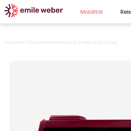
Mobilität
Rei
|
|
Startseite
Personalisierte Mobilität
Midibus First Class