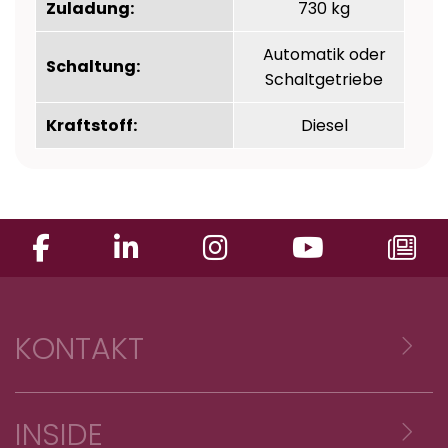
Zuladung:
730 kg
Automatik oder
Schaltung:
Schaltgetriebe
Kraftstoff:
Diesel
KONTAKT
Voyages Emile Weber sàrl
INSIDE
Z.A. Reckschleed