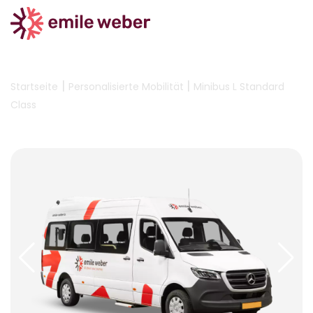
|
|
Startseite
Personalisierte Mobilität
Minibus L Standard
Class