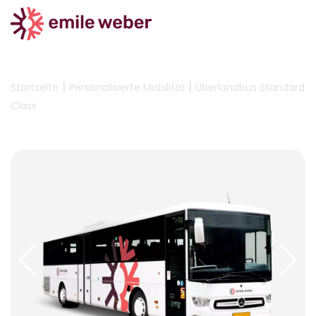
|
|
Startseite
Personalisierte Mobilität
Überlandbus Standard
Class