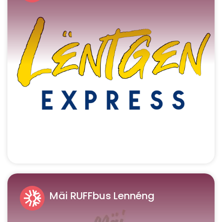
Mäi RUFFbus Lennéng