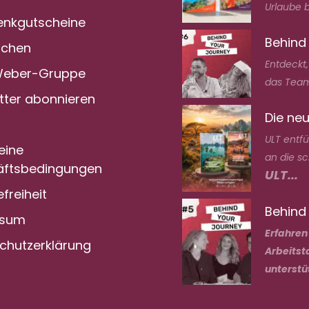
Urlaube bi
nkgutscheine
Behind
achen
Entdeckt
Weber-Gruppe
das Team
tter abonnieren
Die neu
ULT entf
eine
an die s
ftsbedingungen
ULT...
efreiheit
Behind 
ssum
Erfahren
chutzerklärung
Arbeitst
unterstü