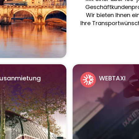
Geschäftkundenprof
Wir bieten Ihnen ei
Ihre Transportwünsc
usanmietung
WEBTAXI