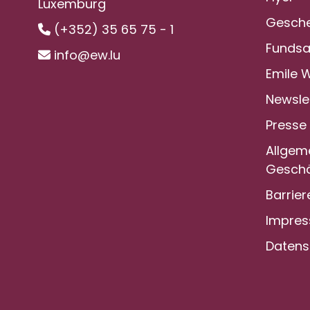
Luxemburg
Gesche
(+352) 35 65 75 - 1
Funds
info@ew.lu
Emile 
Newsle
Presse
Allgem
Geschä
Barrier
Impre
Datens