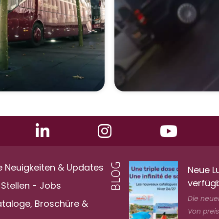
e Neuigkeiten & Updates
Neue L
verfüg
Stellen - Jobs
Die neuen
ataloge, Broschüre &
Von prei