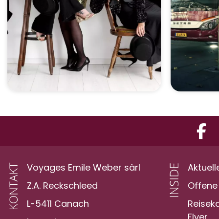
Voyages Emile Weber sàrl
Aktuell
Z.A. Reckschleed
Offene 
L-5411 Canach
Reisek
Flyer