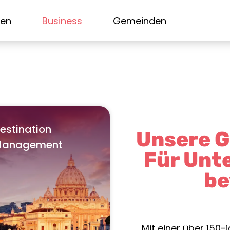
sen
Business
Gemeinden
estination
Unsere G
anagement
Für Unt
be
Mit einer über 150-