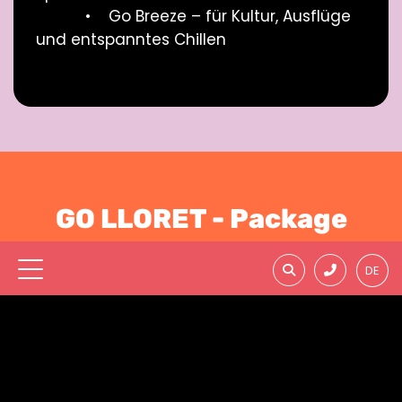
• Go Breeze – für Kultur, Ausflüge
und entspanntes Chillen
GO LLORET - Package
DE
Mit dem
GO LLORET - Package
bekommst du
alles, was du für deinen Trip brauchst:
Anreise,
Unterkunft & Go Lloret - Benefits