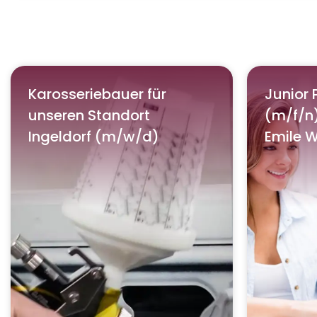
Karosseriebauer für
Junior
unseren Standort
(m/f/n)
Ingeldorf (m/w/d)
Emile 