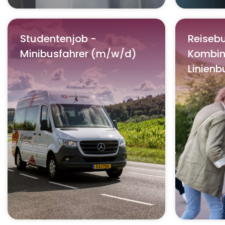
Studentenjob -
Reisebu
Minibusfahrer (m/w/d)
Kombin
Linien