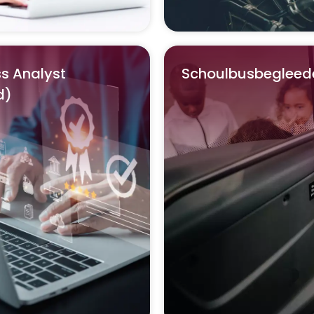
s Analyst
Schoulbusbegleed
d)