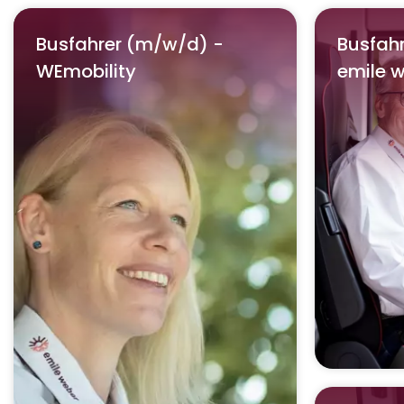
Busfahrer (m/w/d) -
Busfah
WEmobility
emile 