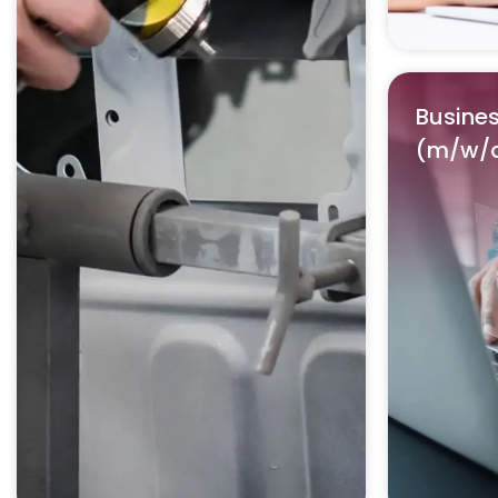
Busines
(m/w/