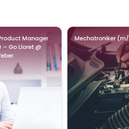
 Product Manager
Mechatroniker (m
 – Go Lloret @
Weber