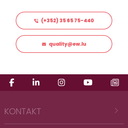
(+352) 35 65 75-440
quality@ew.lu
KONTAKT
Voyages Emile Weber sàrl