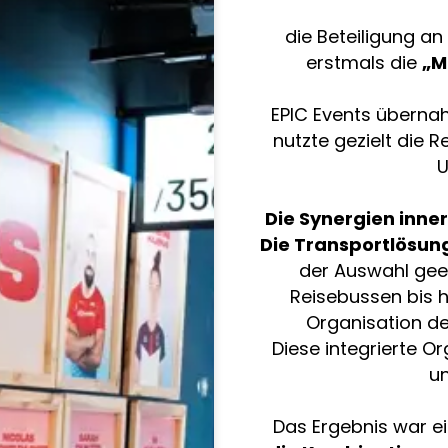
die Beteiligung a
erstmals die
„M
EPIC Events überna
nutzte gezielt die 
U
Die Synergien inne
Die Transportlösun
der Auswahl gee
Reisebussen bis hi
Organisation de
Diese integrierte O
un
Das Ergebnis war ei