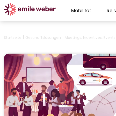
Mobilität
Rei
|
|
Startseite
Geschäftslösungen
Meetings, Incentives, Events