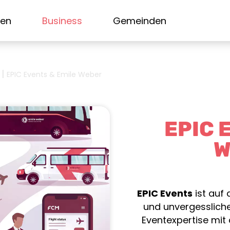
sen
Business
Gemeinden
|
EPIC Events & Emile Weber
EPIC E
W
EPIC Events
ist auf
und unvergesslicher
Eventexpertise mit