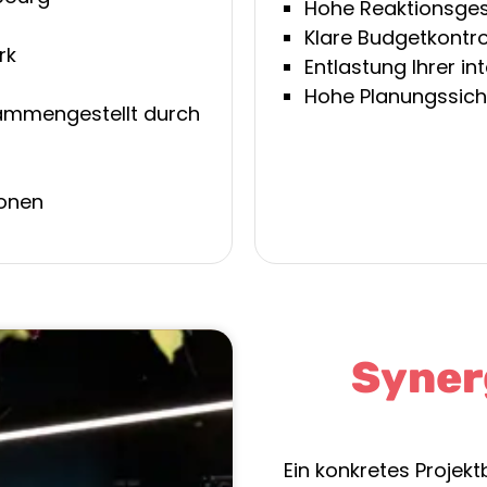
Hohe Reaktionsges
Klare Budgetkontro
erk
Entlastung Ihrer i
Hohe Planungssich
usammengestellt durch
ionen
Synerg
Ein konkretes Projek