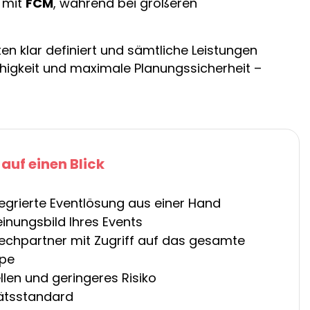
 mit
FCM
, während bei größeren
en klar definiert und sämtliche Leistungen
ähigkeit und maximale Planungssicherheit –
 auf einen Blick
ntegrierte Eventlösung aus einer Hand
einungsbild Ihres Events
rechpartner mit Zugriff auf das gesamte
ppe
llen und geringeres Risiko
tätsstandard