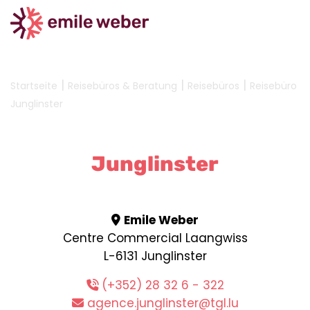
|
|
|
Startseite
Reisebüros & Beratung
Reisebüros
Reisebüro
Junglinster
Junglinster
Emile Weber
Centre Commercial Laangwiss
L-6131 Junglinster
(+352) 28 32 6 - 322
agence.junglinster@tgl.lu