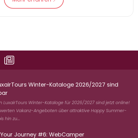
uxairTours Winter-Kataloge 2026/2027 sind
bar
 LuxairTours Winter-Kataloge für 2026/2027 sind jetzt online!
swerten Vakanz-Angeboten über attraktive Happy Summer-
s hin zu...
 Your Journey #6: WebCamper