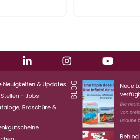
e Neuigkeiten & Updates
Neue L
verfüg
Stellen - Jobs
Die neuen
ataloge, Broschüre &
Von prei
Urlaube bi
nkgutscheine
Behind
achen