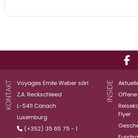
Voyages Emile Weber sàrl
Aktuell
Z.A. Reckschleed
Offene 
L-5411 Canach
Reisek
Flyer
Luxemburg
Gesche
(+352) 35 65 75 - 1
Funds