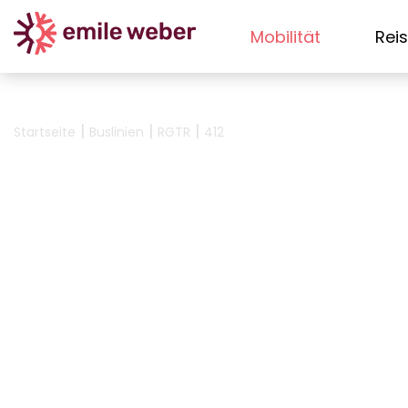
Mobilität
Rei
|
|
|
Startseite
Buslinien
RGTR
412