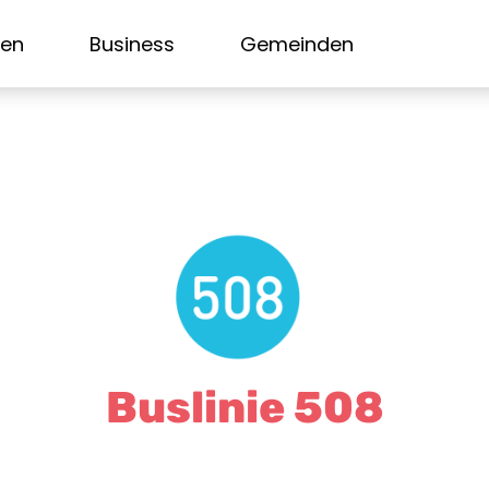
sen
Business
Gemeinden
Buslinie 508