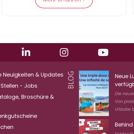
e Neuigkeiten & Updates
Neue L
verfüg
Stellen - Jobs
Die neuen
ataloge, Broschüre &
Von prei
Urlaube bi
nkgutscheine
Behind
achen
Entdeckt