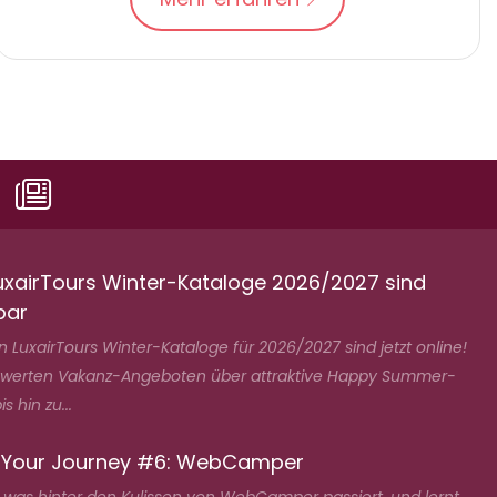
uxairTours Winter-Kataloge 2026/2027 sind
bar
 LuxairTours Winter-Kataloge für 2026/2027 sind jetzt online!
swerten Vakanz-Angeboten über attraktive Happy Summer-
s hin zu...
 Your Journey #6: WebCamper
, was hinter den Kulissen von WebCamper passiert, und lernt