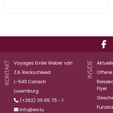
Voyages Emile Weber sàrl
Aktuell
Z.A. Reckschleed
Offene 
L-5411 Canach
Reisek
Flyer
Luxemburg
Gesche
(+352) 35 65 75 - 1
Funds
info@ew.lu