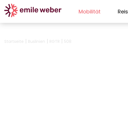
Mobilität
Rei
|
|
|
Startseite
Buslinien
RGTR
508