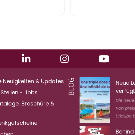
e Neuigkeiten & Updates
Neue L
verfüg
Stellen - Jobs
Die neuen
ataloge, Broschüre &
Von prei
Urlaube bi
nkgutscheine
Behind
achen