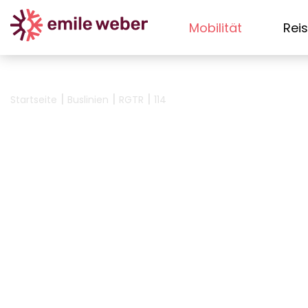
Mobilität
Rei
|
|
|
Startseite
Buslinien
RGTR
114