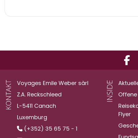
Voyages Emile Weber sàrl
Aktuell
Z.A. Reckschleed
Offene 
L-5411 Canach
Reisek
Flyer
Luxemburg
Gesche
(+352) 35 65 75 - 1
Funds