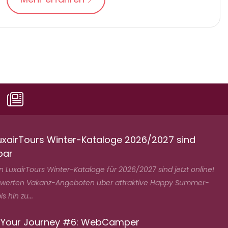
uxairTours Winter-Kataloge 2026/2027 sind
bar
 LuxairTours Winter-Kataloge für 2026/2027 sind jetzt online!
swerten Vakanz-Angeboten über attraktive Happy Summer-
s hin zu...
 Your Journey #6: WebCamper