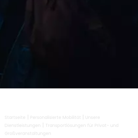
|
|
Startseite
Personalisierte Mobilität
Unsere
|
Dienstleistungen
Transportlösungen für Privat- und
Großveranstaltungen