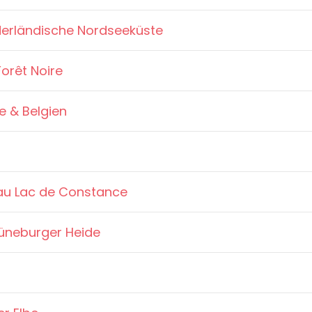
derländische Nordseeküste
Forêt Noire
e & Belgien
 au Lac de Constance
Lüneburger Heide