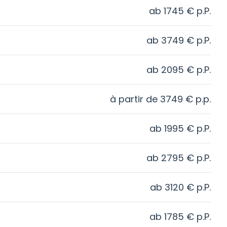
ab
1745
€
p.P.
ab
3749
€
p.P.
ab
2095
€
p.P.
à partir de
3749
€
p.p.
ab
1995
€
p.P.
ab
2795
€
p.P.
ab
3120
€
p.P.
ab
1785
€
p.P.