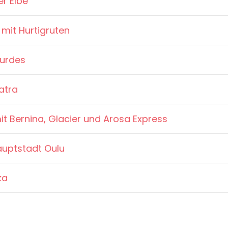
r Elbe
mit Hurtigruten
ourdes
atra
 Bernina, Glacier und Arosa Express
auptstadt Oulu
ka