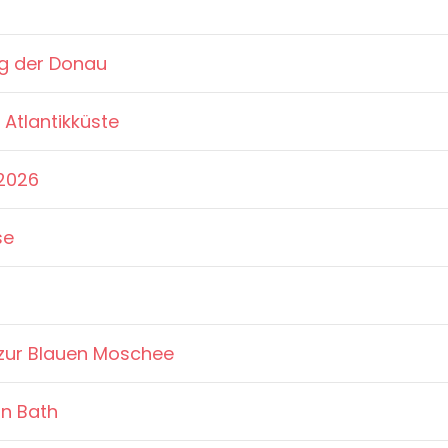
g der Donau
 Atlantikküste
2026
se
 zur Blauen Moschee
in Bath