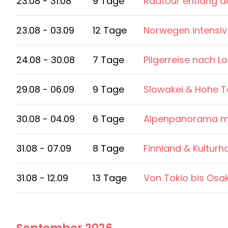
23.08 - 31.08
9 Tage
Radtour entlang de
23.08 - 03.09
12 Tage
Norwegen intensiv 
24.08 - 30.08
7 Tage
Pilgerreise nach L
29.08 - 06.09
9 Tage
Slowakei & Hohe T
30.08 - 04.09
6 Tage
Alpenpanorama mit
31.08 - 07.09
8 Tage
Finnland & Kulturh
31.08 - 12.09
13 Tage
Von Tokio bis Osa