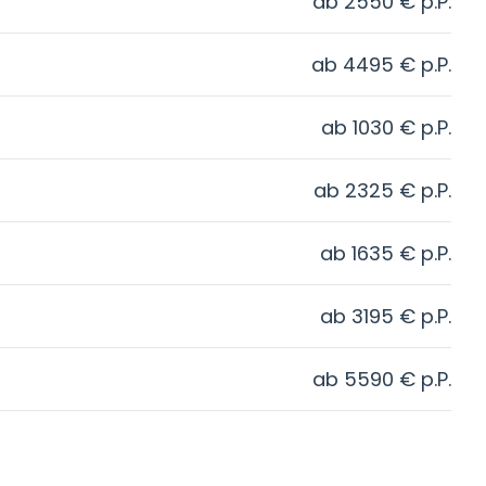
ab
2550
€
p.P.
ab
4495
€
p.P.
ab
1030
€
p.P.
ab
2325
€
p.P.
ab
1635
€
p.P.
ab
3195
€
p.P.
ab
5590
€
p.P.