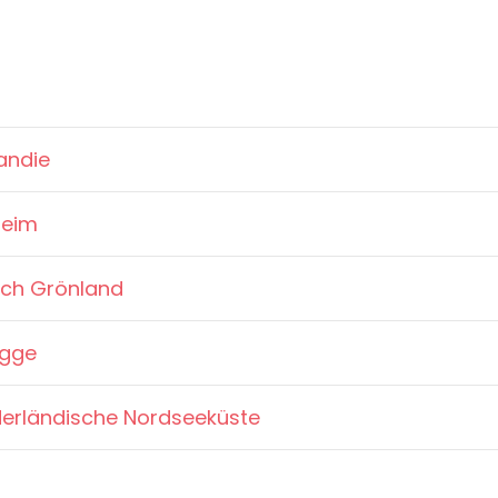
andie
heim
ach Grönland
ügge
derländische Nordseeküste