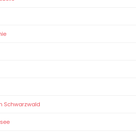
nie
m Schwarzwald
rsee