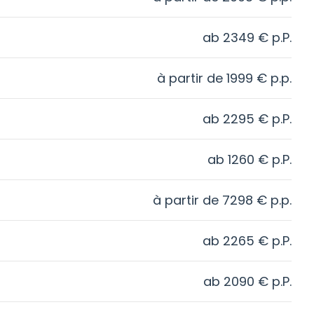
ab
2349
€
p.P.
à partir de
1999
€
p.p.
ab
2295
€
p.P.
ab
1260
€
p.P.
à partir de
7298
€
p.p.
ab
2265
€
p.P.
ab
2090
€
p.P.