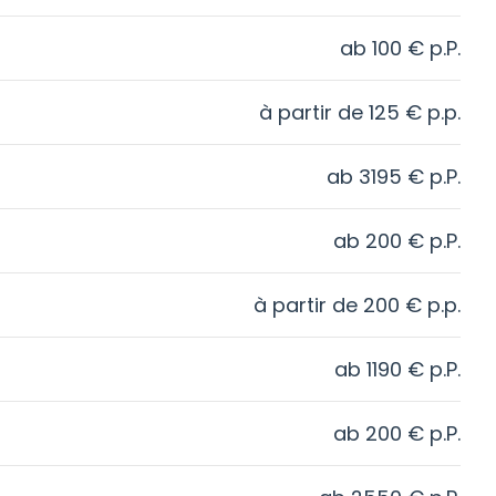
ab
100
€
p.P.
à partir de
125
€
p.p.
ab
3195
€
p.P.
ab
200
€
p.P.
à partir de
200
€
p.p.
ab
1190
€
p.P.
ab
200
€
p.P.