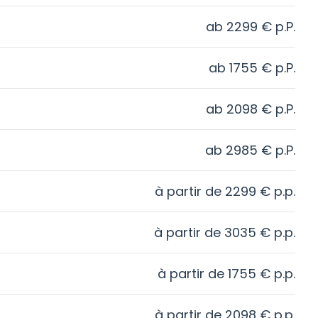
ab
2299
€
p.P.
ab
1755
€
p.P.
ab
2098
€
p.P.
ab
2985
€
p.P.
à partir de
2299
€
p.p.
à partir de
3035
€
p.p.
à partir de
1755
€
p.p.
à partir de
2098
€
p.p.