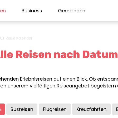
sen
Business
Gemeinden
ULT Reise Kalender
Alle Reisen nach Datum
ehenden Erlebnisreisen auf einen Blick. Ob entspann
h von unserem vielfältigen Reiseangebot begeister
n
Busreisen
Flugreisen
Kreuzfahrten