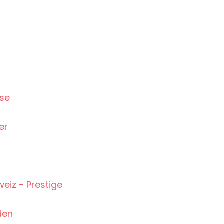
rse
er
weiz - Prestige
den