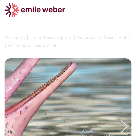
|
|
Startseite
Unser Reiseangebot
Organisierte Reisen - ULT
|
ACL Amazonaskreuzfahrt