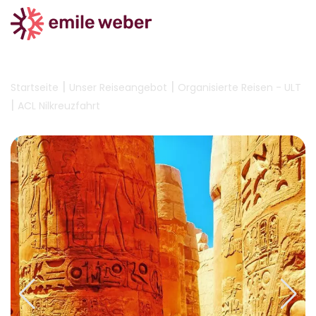
|
|
Startseite
Unser Reiseangebot
Organisierte Reisen - ULT
|
ACL Nilkreuzfahrt