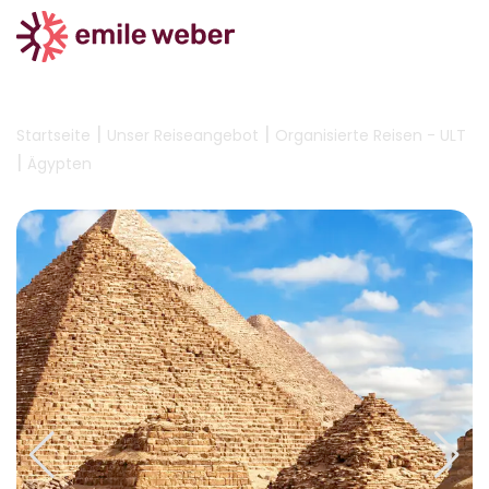
|
|
Startseite
Unser Reiseangebot
Organisierte Reisen - ULT
|
Ägypten