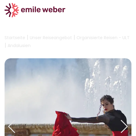
|
|
Startseite
Unser Reiseangebot
Organisierte Reisen - ULT
|
Andalusien