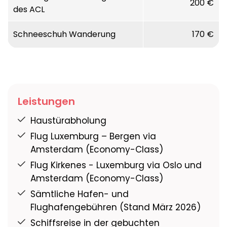
200 €
Länge:
123,3 Meter
des ACL
Breite:
19,5 Meter
Passagierkapazität:
Bis zu 619
Schneeschuh Wanderung
170 €
Passagiere
Besatzung:
Etwa 70
Besatzungsmitglieder
Leistungen
Haustürabholung
Flug Luxemburg – Bergen via
Amsterdam (Economy-Class)
Flug Kirkenes - Luxemburg via Oslo und
Amsterdam (Economy-Class)
Sämtliche Hafen- und
Flughafengebühren (Stand März 2026)
Schiffsreise in der gebuchten