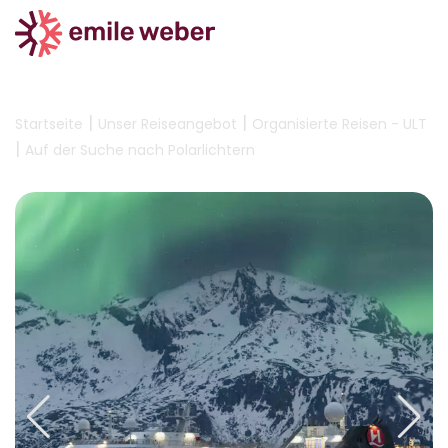
|
|
Startseite
Unser Reiseangebot
Organisierte Reisen - ULT
|
Auf der Suche nach Polarlichtern