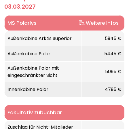
03.03.2027
MS Polarlys
Weitere Infos
Die MS Polarlys ist ein Passagierschiff, das
Außenkabine Arktis Superior
5945 €
von der norwegischen Reederei Hurtigruten
betrieben wird. Es ist eines der Schiffe, die
Außenkabine Polar
5445 €
entlang der Küste Norwegens verkehren und
für ihre spektakulären Fjord- und
Außenkabine Polar mit
5095 €
Küstenrouten bekannt sind.
eingeschränkter Sicht
Innenkabine Polar
4795 €
Indienststellung:
1996
Modernisierung:
2016
Bauwerft:
Ulstein Verft, Ulsteinvik,
Fakultativ zubuchbar
Norwegen
Bruttoraumzahl:
11.341 BRZ
Zuschlag für Nicht-Mitglieder