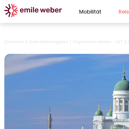
Mobilität
Rei
|
|
|
Startseite
Unser Reiseangebot
Organisierte Reisen - ULT