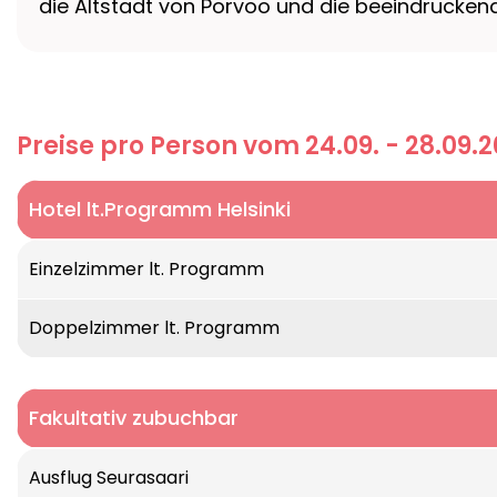
die Altstadt von Porvoo und die beeindrucken
Preise pro Person vom 24.09. - 28.09.
Hotel lt.Programm Helsinki
Ihr Hotel (oder vergleichbar)
Einzelzimmer lt. Programm
Hotel Clarion****
Doppelzimmer lt. Programm
Fakultativ zubuchbar
Ausflug Seurasaari