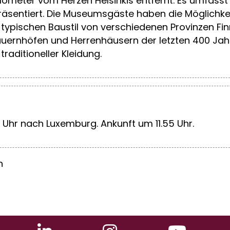
 Kilometer vom Herzen Helsinkis entfernt. Es umfas
repräsentiert. Die Museumsgäste haben die Möglic
 typischen Baustil von verschiedenen Provinzen Fin
auernhöfen und Herrenhäusern der letzten 400 Jahre
raditioneller Kleidung.
 Uhr nach Luxemburg. Ankunft um 11.55 Uhr.
n