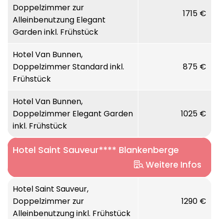
Doppelzimmer zur
Toilette
vom Knokke-Strand entfernt.
1715 €
Alleinbenutzung Elegant
Superior Zimmer: (35-40 m²), Doppel-
Garden inkl. Frühstück
Boxspring-Betten
Ausstattung:
Rezeption, Lobby, Lift, gratis W-LAN und
Hotel Van Bunnen,
Parkplatz (gg. Gebühr)
Doppelzimmer Standard inkl.
875 €
Frühstück
Zimmer:
Die Zimmer sind alle modern ausgestattet
Hotel Van Bunnen,
und verfügen über Badewanne oder Dusche,
Doppelzimmer Elegant Garden
1025 €
WC, Föhn, TV, Safe und Schreibtisch.
inkl. Frühstück
Typ Standard: (ca. 18 m²)
Hotel Saint Sauveur**** Blankenberge
Typ Elegant Garden: (ca. 21 m²), mit
Gartenblick, renovierter italienischer Dusche,
Weitere Infos
Kosmetikspiegel und privatem Balkon.
Lage:
Hotel Saint Sauveur,
Doppelzimmer zur
1290 €
Das Design Hotel befindet sich im
Alleinbenutzung inkl. Frühstück
Stadtzentrum in ruhiger Lage, ca. 100 m vom