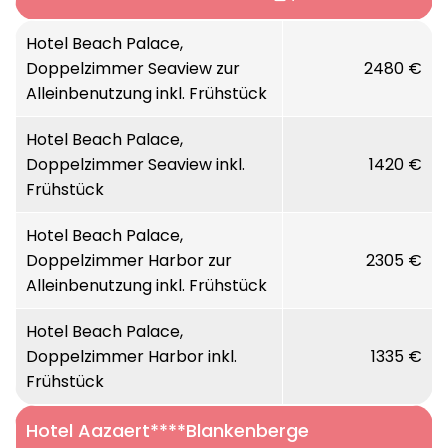
Typ Classic: (ca. 27 m²), nicht renoviert.
Typ Ecology: (ca. 24 m²), renoviert,
Lage:
Hotel Beach Palace,
italienische Dusche, Klimaanlage, Bügeleisen
Doppelzimmer Seaview zur
2480 €
Direkt an der Strandpromenade, nur 300m
Alleinbenutzung inkl. Frühstück
und Bügelbrett.
vom Zentrum und in unmittelbarer Nähe des
Casinos, zahlreichen Geschäften und der
Hotel Beach Palace,
Fußgängerzone.
Doppelzimmer Seaview inkl.
1420 €
Frühstück
Ausstattung:
Rezeption, gratis W-LAN, Frühstücksrestaurant
Hotel Beach Palace,
mit Meerblick, Bar, Restaurant mit
Doppelzimmer Harbor zur
2305 €
wechselndem Tagesmenü,
Alleinbenutzung inkl. Frühstück
Sonnenterasse, Lift, Wellnessbereich gegen
Gebühr mit Sauna, Dampfbad, Solarium,
Hotel Beach Palace,
Fitnessstudio, Massagen und
Doppelzimmer Harbor inkl.
1335 €
Anwendungen (gg. Gebühr).
Frühstück
Hotel Aazaert****Blankenberge
Zimmer: