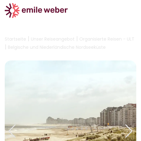
|
|
Startseite
Unser Reiseangebot
Organisierte Reisen - ULT
|
Belgische und Niederländische Nordseeküste