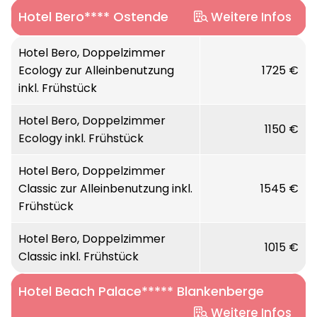
Hotel Bero**** Ostende
Weitere Infos
Lage:
Hotel Bero, Doppelzimmer
Ecology zur Alleinbenutzung
1725 €
In Strandnähe und unweit von Hafen, Kursaal
inkl. Frühstück
und Promenade.
Hotel Bero, Doppelzimmer
Ausstattung:
1150 €
Ecology inkl. Frühstück
Rezeption, Bar „Whisky Lounge“, Lift,
Wellnessbereich mit Schwimbad, Saunen und
Hotel Bero, Doppelzimmer
Fitnessbereich, Sonnen-
Classic zur Alleinbenutzung inkl.
1545 €
terrasse, Parkplatz (gg. Gebühr) und gratis
Frühstück
W-LAN.
Hotel Bero, Doppelzimmer
1015 €
Zimmer:
Classic inkl. Frühstück
Alle Zimmer verfügen über eine Dusche, WC,
Hotel Beach Palace***** Blankenberge
Föhn, Kosmetikspiegel, TV, Schreibtisch, Safe
und Minibar.
Weitere Infos