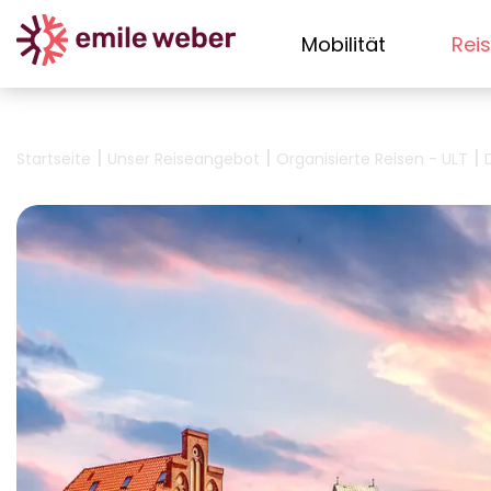
Mobilität
Rei
|
|
|
Startseite
Unser Reiseangebot
Organisierte Reisen - ULT