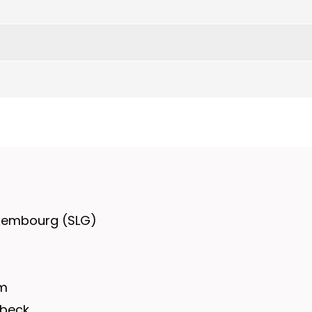
uxembourg (SLG)
mm
übeck