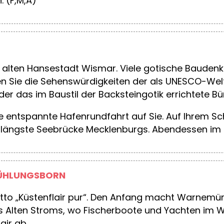
 (F,M,A)
alten Hansestadt Wismar. Viele gotische Baudenkm
Sie die Sehenswürdigkeiten der als UNESCO-Weltk
r das im Baustil der Backsteingotik errichtete Bü
e entspannte Hafenrundfahrt auf Sie. Auf Ihrem Sc
längste Seebrücke Mecklenburgs. Abendessen im H
KÜHLUNGSBORN
tto „Küstenflair pur“. Den Anfang macht Warnemün
es Alten Stroms, wo Fischerboote und Yachten im 
air ab.