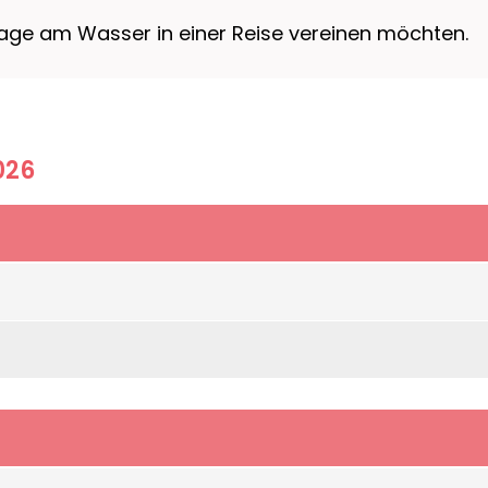
 Tage am Wasser in einer Reise vereinen möchten.
026
rs, optimaler Ausgangspunkt zur Erkundung der St
, Wellness-Bereich mit Sauna, Dampfbad und Fitne
Dusche, WC, Safe, Minibar, TV. Kostenfreies WLAN.