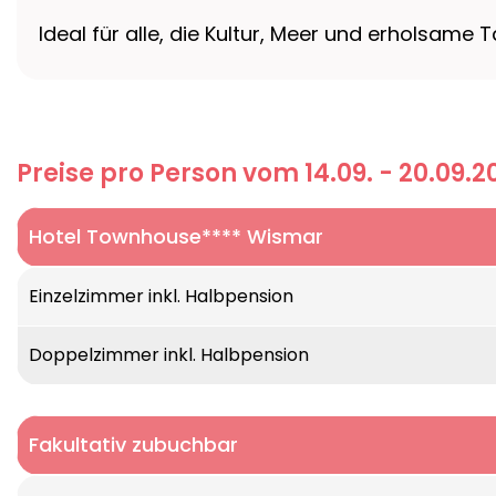
Ideal für alle, die Kultur, Meer und erholsame
Preise pro Person vom 14.09. - 20.09.2
Hotel Townhouse**** Wismar
Lage:
Direkt am historischen Marktplatz Wisma
Einzelzimmer inkl. Halbpension
Ausstattung:
Hotel-Restaurant, Terrasse, Bar
Zimmer:
Modern und hell eingerichtet mit Bad/
Doppelzimmer inkl. Halbpension
Fakultativ zubuchbar