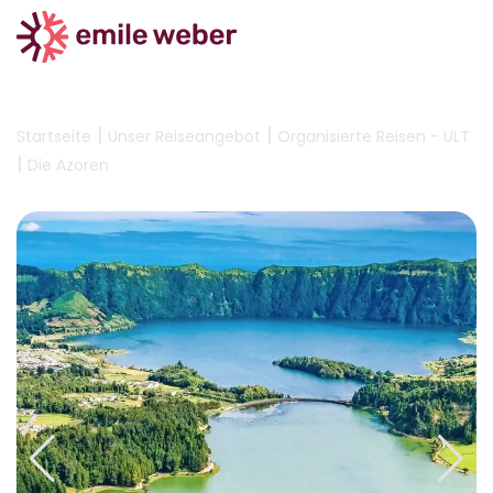
|
|
Startseite
Unser Reiseangebot
Organisierte Reisen - ULT
|
Die Azoren