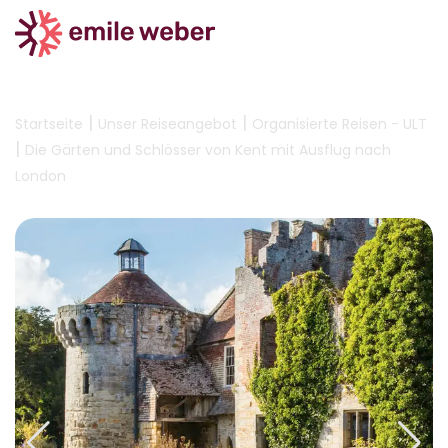
|
|
Startseite
Unser Reiseangebot
Organisierte Reisen - ULT
|
Die Gärten und Schlösser von Kent mit Ausflug nach
London