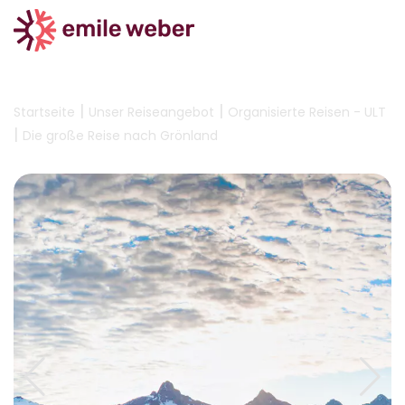
|
|
Startseite
Unser Reiseangebot
Organisierte Reisen - ULT
|
Die große Reise nach Grönland