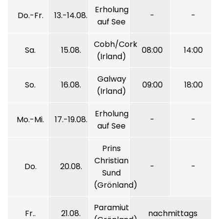
Erholung
Do.-Fr.
13.-14.08.
-
-
auf See
Cobh/Cork
Sa.
15.08.
08:00
14:00
(Irland)
Galway
So.
16.08.
09:00
18:00
(Irland)
Erholung
Mo.-Mi.
17.-19.08.
-
-
auf See
Prins
Christian
Do.
20.08.
-
-
Sund
(Grönland)
Paramiut
Fr..
21.08.
nachmittags