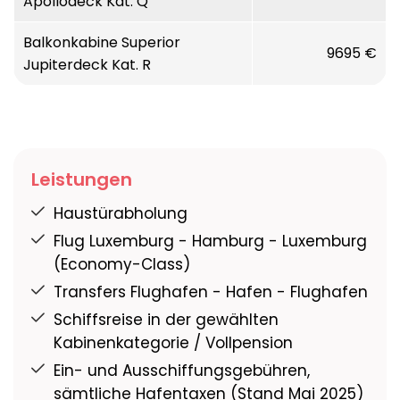
Apollodeck Kat. Q
Marine
Balkonkabine Superior
Reederei:
BSM, Zypern
9695 €
Jupiterdeck Kat. R
Flagge:
Bahamas
Passagiere:
maximal 1.200, meist deutsche
Gäste
Leistungen
Bordsprache:
deutsch
Haustürabholung
Flug Luxemburg - Hamburg - Luxemburg
Restaurants:
2 gleichwertige Restaurants
(Economy-Class)
mit ca. 900 Plätzen
Transfers Flughafen - Hafen - Flughafen
und 280 Plätze Lido-Buffet-Restaurant, eine
Schiffsreise in der gewählten
lange
Kabinenkategorie / Vollpension
Tischzeit, freie Platzwahl
Ein- und Ausschiffungsgebühren,
sämtliche Hafentaxen (Stand Mai 2025)
Aufzüge/Lifts:
6