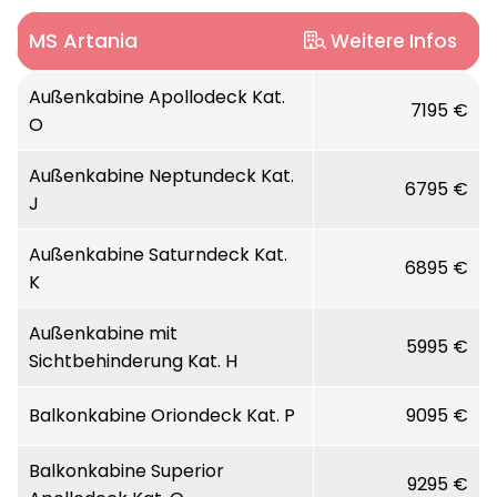
MS Artania
Weitere Infos
Länge:
Außenkabine Apollodeck Kat.
231 m
7195 €
O
Breite:
29 m
Außenkabine Neptundeck Kat.
6795 €
J
Höhe:
45,40 m (zzgl. Tiefgang ca. 7,80 m)
Außenkabine Saturndeck Kat.
6895 €
Decks/Stockwerke:
9
K
Baujahr:
1984 als Royal Princess,
Außenkabine mit
5995 €
ab 2004 Artemis, seit 2011 Artania
Sichtbehinderung Kat. H
regelmäßige Renovierungen, zuletzt Nov./Dez.
2022
Balkonkabine Oriondeck Kat. P
9095 €
Balkonkabine Superior
Stabilisatoren:
Flossenstabilisatoren Sperry
9295 €