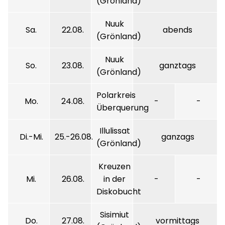
(Grönland)
Nuuk
Sa.
22.08.
abends
(Grönland)
Nuuk
So.
23.08.
ganztags
(Grönland)
Polarkreis
Mo.
24.08.
-
-
Überquerung
Illulissat
Di.-Mi.
25.-26.08.
ganzags
(Grönland)
Kreuzen
Mi.
26.08.
in der
-
-
Diskobucht
Sisimiut
Do.
27.08.
vormittags