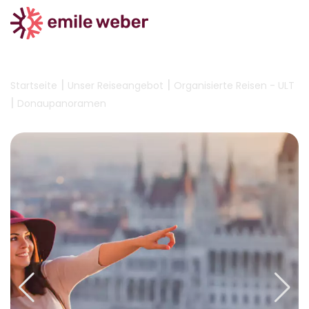
|
|
Startseite
Unser Reiseangebot
Organisierte Reisen - ULT
|
Donaupanoramen