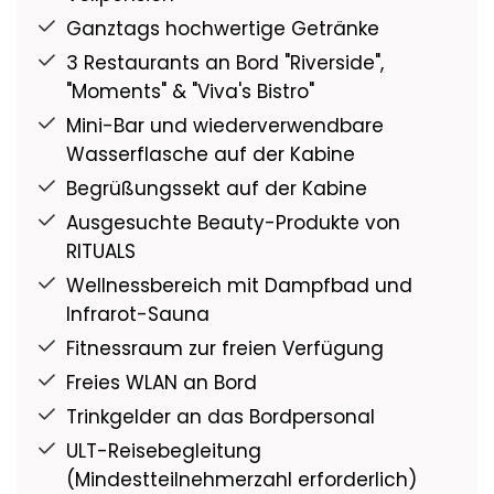
mit natürlichen Materialien und hellen Farben
Ganztags hochwertige Getränke
die bereisten Flusswelten widerspiegelt. Von
3 Restaurants an Bord "Riverside",
der herzlichen Crew, deren hoher
"Moments" & "Viva's Bistro"
Serviceanspruch stets oberste Priorität hat.
Mini-Bar und wiederverwendbare
Von kulinarischen Highlights, die vom
Wasserflasche auf der Kabine
Gourmet-Dinner bis zum Live-Cooking
reichen. Und von Momenten, in denen sich
Begrüßungssekt auf der Kabine
Spannung und Entspannung auf das
Ausgesuchte Beauty-Produkte von
Schönste abwechseln. Freuen Sie sich auf ein
RITUALS
aussergewöhnliches Flusskreuzfahrtschiff!
Wellnessbereich mit Dampfbad und
Infrarot-Sauna
Fitnessraum zur freien Verfügung
Freies WLAN an Bord
Trinkgelder an das Bordpersonal
ULT-Reisebegleitung
(Mindestteilnehmerzahl erforderlich)