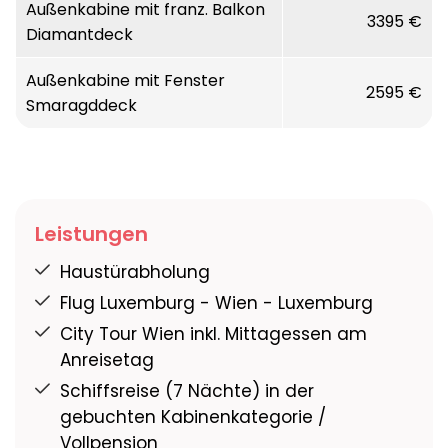
Außenkabine mit franz. Balkon
3395 €
Diamantdeck
Breite:
11
Außenkabine mit Fenster
2595 €
Decks:
3
Smaragddeck
Crew:
52
Passagiere:
190
Leistungen
Haustürabholung
Ein kleiner Kreis von nur 190 Gästen und
grenzenloser Komfort bieten an Bord der VIVA
Flug Luxemburg - Wien - Luxemburg
ENJOY beste Voraussetzungen, um aus jeder
City Tour Wien inkl. Mittagessen am
Reise ein unvergessliches Erlebnis zu machen.
Anreisetag
Ihre Erinnerungen werden geprägt sein von
Schiffsreise (7 Nächte) in der
einer besonderen Wohlfühlatmosphäre. Von
gebuchten Kabinenkategorie /
dem unverwechselbaren Schiffsdesign, das
Vollpension