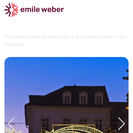
|
|
Startseite
Unser Reiseangebot
Organisierte Reisen - ULT
|
Esslinger