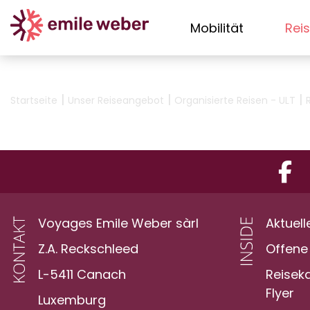
Mobilität
Rei
|
|
|
Startseite
Unser Reiseangebot
Organisierte Reisen - ULT
Voyages Emile Weber sàrl
Aktuell
Z.A. Reckschleed
Offene 
L-5411 Canach
Reisek
Flyer
Luxemburg