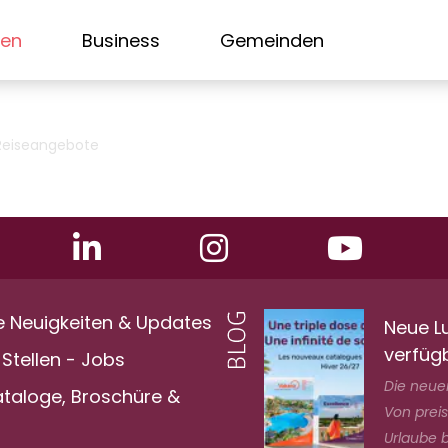
sen
Business
Gemeinden
Reiseangebote
e Neuigkeiten & Updates
Neue L
verfüg
Stellen - Jobs
Die neuen
ataloge, Broschüre &
Von prei
Urlaube bi