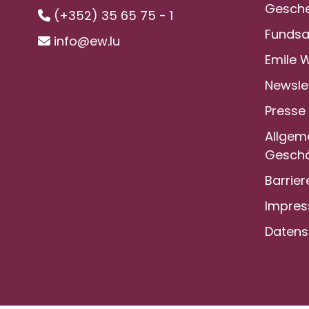
Gesche
(+352) 35 65 75 - 1
Funds
info@ew.lu
Emile 
Newsle
Presse
Allgem
Geschä
Barrier
Impre
Datens