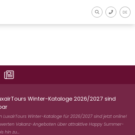
DE
uxairTours Winter-Kataloge 2026/2027 sind
bar
 LuxairTours Winter-Kataloge für 2026/2027 sind jetzt online!
swerten Vakanz-Angeboten über attraktive Happy Summer-
s hin zu...