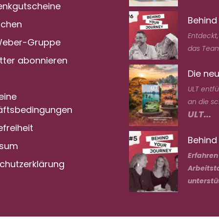
nkgutscheine
Behind
achen
Entdeckt
Weber-Gruppe
das Team
tter abonnieren
Die neu
ULT entf
eine
an die s
ftsbedingungen
ULT...
efreiheit
Behind 
ssum
Erfahren
chutzerklärung
Arbeitst
unterstü