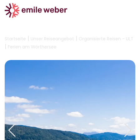
|
|
Startseite
Unser Reiseangebot
Organisierte Reisen - ULT
|
Ferien am Wörthersee