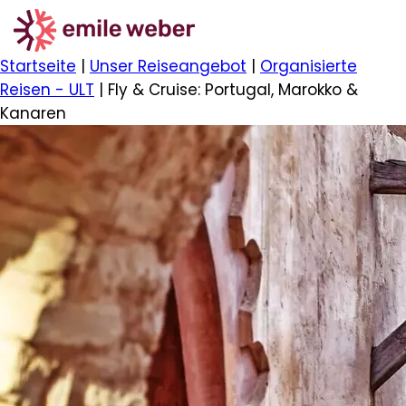
Startseite
|
Unser Reiseangebot
|
Organisierte
Reisen - ULT
|
Fly & Cruise: Portugal, Marokko &
Kanaren