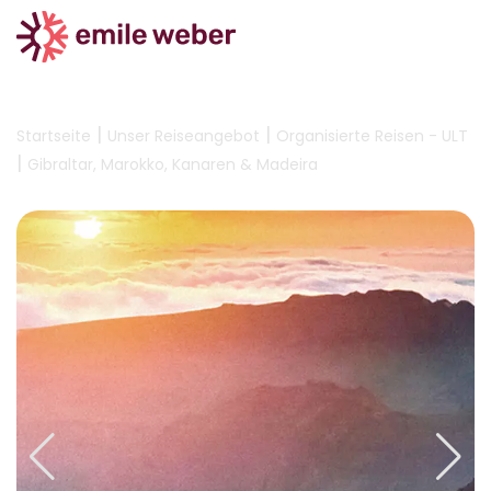
|
|
Startseite
Unser Reiseangebot
Organisierte Reisen - ULT
|
Gibraltar, Marokko, Kanaren & Madeira