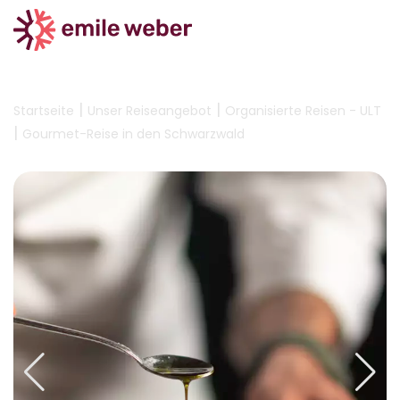
|
|
Startseite
Unser Reiseangebot
Organisierte Reisen - ULT
|
Gourmet-Reise in den Schwarzwald