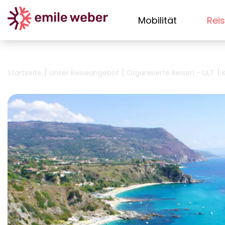
Mobilität
Rei
|
|
|
Startseite
Unser Reiseangebot
Organisierte Reisen - ULT