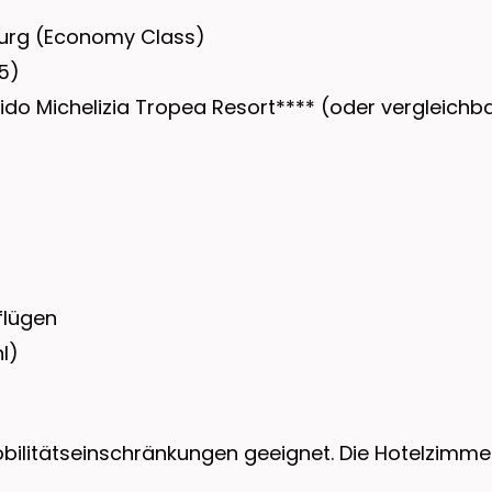
urg (Economy Class)
5)
do Michelizia Tropea Resort**** (oder vergleichb
flügen
l)
Mobilitätseinschränkungen geeignet. Die Hotelzimm