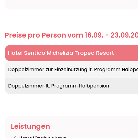
Preise pro Person vom 16.09. - 23.09.2
Hotel Sentido Michelizia Tropea Resort
Lage:
Nur wenige Gehminuten von Tropea entfe
Doppelzimmer zur Einzelnutzung lt. Programm Halbp
Ausstattung:
Restaurant, Poolbar, Außenpool,
Zimmer:
Einfach und geschmackvoll eingericht
Doppelzimmer lt. Programm Halbpension
Gebäuden (ohne Aufzug).
Leistungen