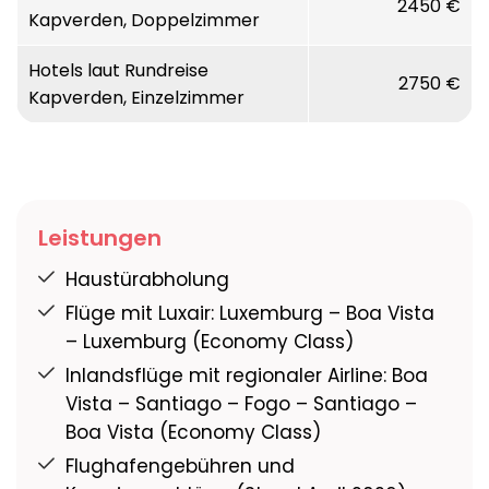
2450 €
Kapverden, Doppelzimmer
3 ÜN Hotel Pestana Trópico****, Praia
1 ÜN Hotel Xaguate****, São Filipe
Hotels laut Rundreise
2750 €
Kapverden, Einzelzimmer
Leistungen
Haustürabholung
Flüge mit Luxair: Luxemburg – Boa Vista
– Luxemburg (Economy Class)
Inlandsflüge mit regionaler Airline: Boa
Vista – Santiago – Fogo – Santiago –
Boa Vista (Economy Class)
Flughafengebühren und