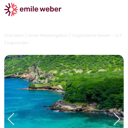
|
|
Startseite
Unser Reiseangebot
Organisierte Reisen - ULT
|
Kapverden