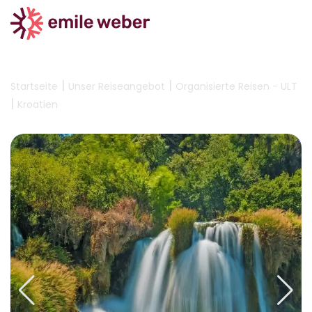
|
|
Startseite
Unser Reiseangebot
Organisierte Reisen - ULT
|
Kroatien