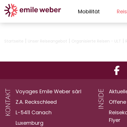
Mobilität
Rei
|
|
|
Startseite
Unser Reiseangebot
Organisierte Reisen - ULT
Voyages Emile Weber sàrl
Aktuell
Z.A. Reckschleed
Offene 
L-5411 Canach
Reisek
Flyer
Luxemburg