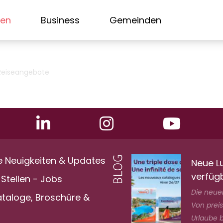
sen
Business
Gemeinden
Reiseangebote
e Neuigkeiten & Updates
Neue L
verfüg
Stellen - Jobs
Die neuen
ataloge, Broschüre &
Von prei
Urlaube bi