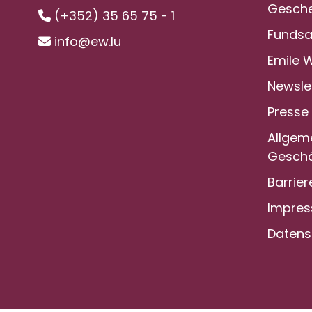
Gesche
(+352) 35 65 75 - 1
Funds
info@ew.lu
Emile 
Newsle
Presse
Allgem
Geschä
Barrier
Impre
Datens