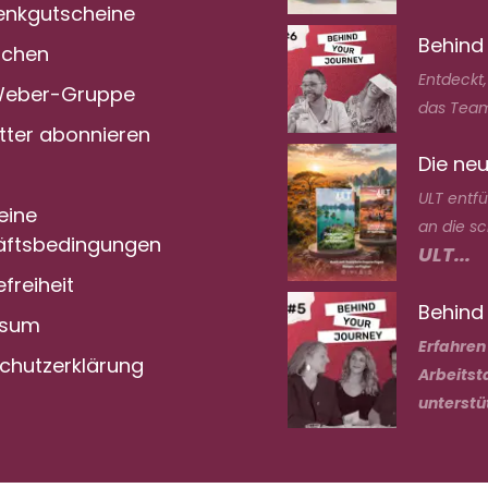
nkgutscheine
Behind
achen
Entdeckt
Weber-Gruppe
das Team
tter abonnieren
Die neu
ULT entf
eine
an die s
ftsbedingungen
ULT...
efreiheit
Behind 
ssum
Erfahren
chutzerklärung
Arbeitst
unterstü