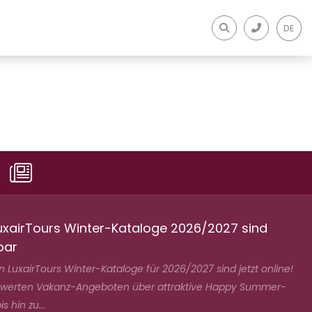
DE
uxairTours Winter-Kataloge 2026/2027 sind
bar
 LuxairTours Winter-Kataloge für 2026/2027 sind jetzt online!
swerten Vakanz-Angeboten über attraktive Happy Summer-
s hin zu...