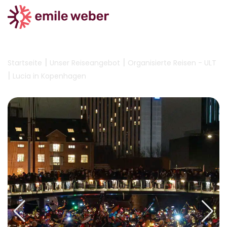
|
|
Startseite
Unser Reiseangebot
Organisierte Reisen - ULT
|
Lucia in Kopenhagen