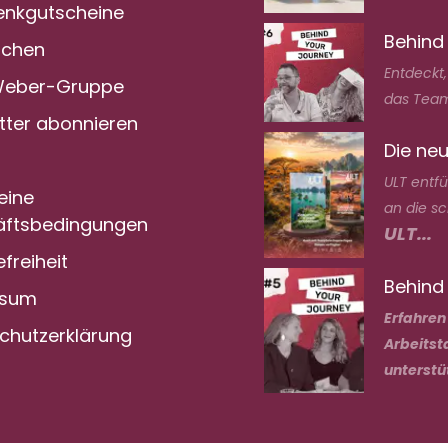
nkgutscheine
Behind
achen
Entdeckt
Weber-Gruppe
das Team
tter abonnieren
Die neu
ULT entf
eine
an die s
ftsbedingungen
ULT...
efreiheit
Behind 
ssum
Erfahren
chutzerklärung
Arbeitst
unterstü