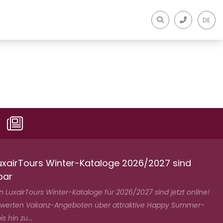
DE
uxairTours Winter-Kataloge 2026/2027 sind
bar
 LuxairTours Winter-Kataloge für 2026/2027 sind jetzt online!
swerten Vakanz-Angeboten über attraktive Happy Summer-
s hin zu...