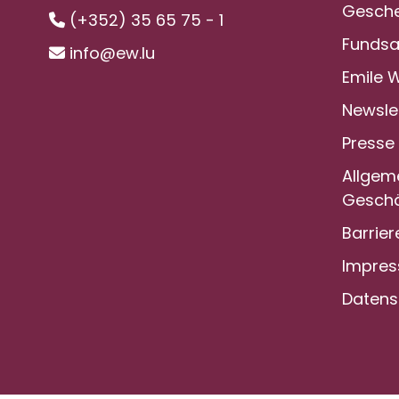
Gesche
(+352) 35 65 75 - 1
Funds
info@ew.lu
Emile 
Newsle
Presse
Allgem
Geschä
Barrier
Impre
Datens