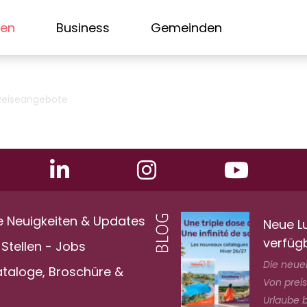
sen
Business
Gemeinden
Reiseangebote
e Neuigkeiten & Updates
Neue L
verfüg
Stellen - Jobs
Die neuen
ataloge, Broschüre &
Von prei
Urlaube bi