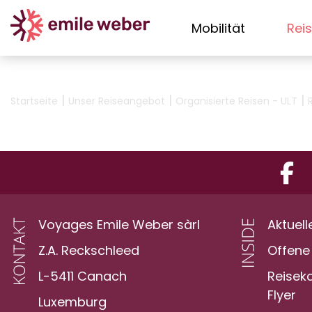
Mobilität
Rei
|
|
|
Startseite
Unser Reiseangebot
Organisierte Reisen - ULT
Voyages Emile Weber sàrl
Aktuell
Z.A. Reckschleed
Offene 
L-5411 Canach
Reisek
Flyer
Luxemburg