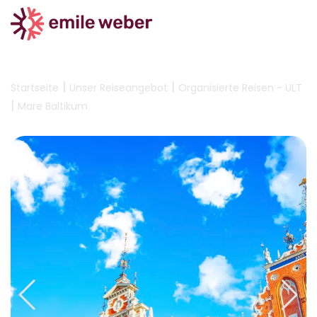
|
|
Startseite
Unser Reiseangebot
Organisierte Reisen - ULT
|
Mare Baltikum