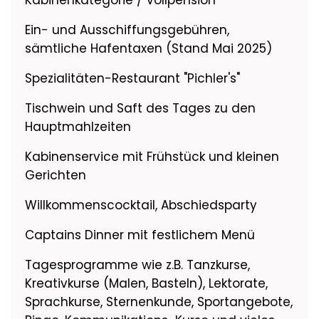
Kabinenkategorie / Vollpension
Rollstuhlfreundlich:
4 Kabinen
behinderten-/rollstuhlfreundlich
Ein- und Ausschiffungsgebühren,
sämtliche Hafentaxen (Stand Mai 2025)
Spezialitäten-Restaurant "Pichler's"
Tischwein und Saft des Tages zu den
Hauptmahlzeiten
Kabinenservice mit Frühstück und kleinen
Gerichten
Willkommenscocktail, Abschiedsparty
Captains Dinner mit festlichem Menü
Tagesprogramme wie z.B. Tanzkurse,
Kreativkurse (Malen, Basteln), Lektorate,
Sprachkurse, Sternenkunde, Sportangebote,