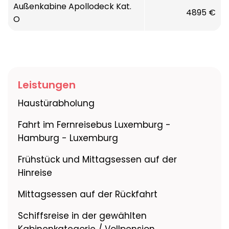
Außenkabine Apollodeck Kat.
Reederei:
BSM, Zypern
4895 €
O
Flagge:
Bahamas
Passagiere:
maximal 1.200, meist deutsche
Gäste
Leistungen
Haustürabholung
Bordsprache:
deutsch
Fahrt im Fernreisebus Luxemburg -
Restaurants:
2 gleichwertige Restaurants
Hamburg - Luxemburg
mit ca. 900 Plätzen
und 280 Plätze Lido-Buffet-Restaurant, eine
Frühstück und Mittagsessen auf der
lange
Hinreise
Tischzeit, freie Platzwahl
Mittagsessen auf der Rückfahrt
Aufzüge/Lifts:
6
Schiffsreise in der gewählten