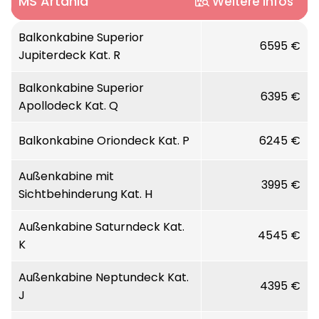
MS Artania
Weitere Infos
Länge:
Balkonkabine Superior
231 m
6595 €
Jupiterdeck Kat. R
Breite:
29 m
Balkonkabine Superior
6395 €
Apollodeck Kat. Q
Höhe:
45,40 m (zzgl. Tiefgang ca. 7,80 m)
Balkonkabine Oriondeck Kat. P
6245 €
Decks/Stockwerke:
9
Außenkabine mit
3995 €
Baujahr:
1984 als Royal Princess,
Sichtbehinderung Kat. H
ab 2004 Artemis, seit 2011 Artania
regelmäßige Renovierungen, zuletzt Nov./Dez.
Außenkabine Saturndeck Kat.
4545 €
2022
K
Außenkabine Neptundeck Kat.
Stabilisatoren:
Flossenstabilisatoren Sperry
4395 €
J
Marine