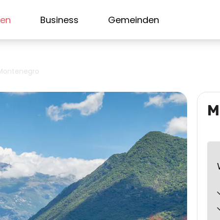
sen
Business
Gemeinden
Montenegro
M