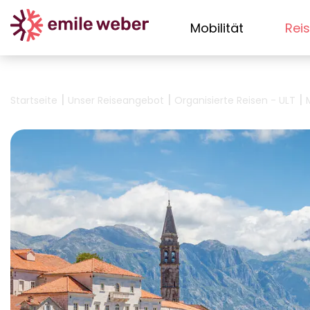
Mobilität
Rei
|
|
|
Startseite
Unser Reiseangebot
Organisierte Reisen - ULT