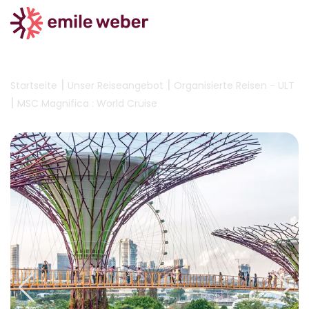
|
|
Startseite
Unser Reiseangebot
Organisierte Reisen - ULT
|
MSC Magnifica : World Cruise