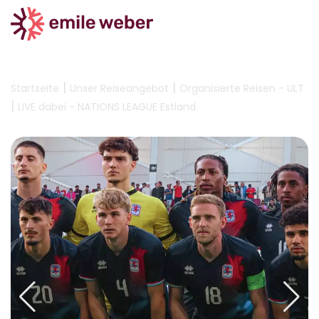
|
|
Startseite
Unser Reiseangebot
Organisierte Reisen - ULT
|
LIVE dabei - NATIONS LEAGUE Estland