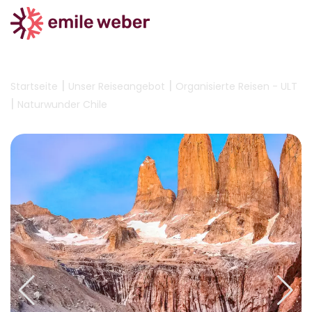
|
|
Startseite
Unser Reiseangebot
Organisierte Reisen - ULT
|
Naturwunder Chile