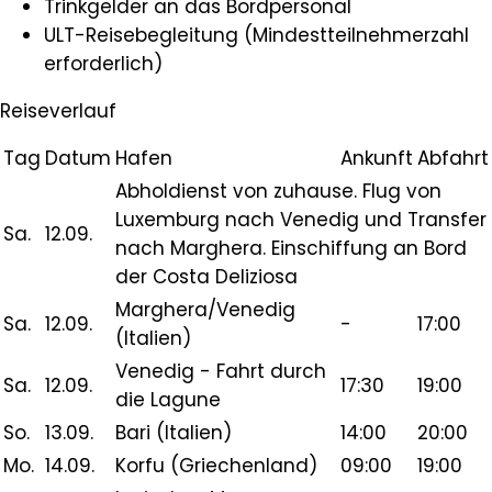
Trinkgelder an das Bordpersonal
ULT-Reisebegleitung (Mindestteilnehmerzahl
erforderlich)
Reiseverlauf
Tag
Datum
Hafen
Ankunft
Abfahrt
Abholdienst von zuhause. Flug von
Luxemburg nach Venedig und Transfer
Sa.
12.09.
nach Marghera. Einschiffung an Bord
der Costa Deliziosa
Marghera/Venedig
Sa.
12.09.
-
17:00
(Italien)
Venedig - Fahrt durch
Sa.
12.09.
17:30
19:00
die Lagune
So.
13.09.
Bari (Italien)
14:00
20:00
Mo.
14.09.
Korfu (Griechenland)
09:00
19:00