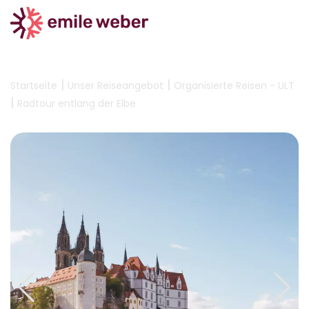
|
|
Startseite
Unser Reiseangebot
Organisierte Reisen - ULT
|
Radtour entlang der Elbe