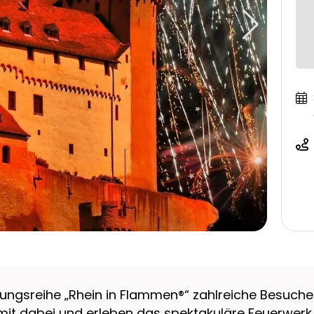
tungsreihe „Rhein in Flammen®“ zahlreiche Besuche
 mit dabei und erleben das spektakuläre Feuerwer