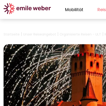
Mobilität
Rei
|
|
|
Startseite
Unser Reiseangebot
Organisierte Reisen - ULT