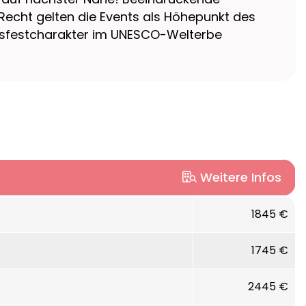
 Recht gelten die Events als Höhepunkt des
ksfestcharakter im UNESCO-Welterbe
Weitere Infos
terschiffen RHEIN MELODIE und RHEIN SYMPHONIE
1845 €
k lädt zum Entspannen ein. Im Panorama-
1745 €
em feinen Tropfen einlädt. Und in unseren
2445 €