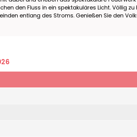
en den Fluss in ein spektakuläres Licht. Völlig zu
einden entlang des Stroms. Genießen Sie den Vol
026
“ – auf Ihrer Traumflussreise mit unseren Schwes
 großflächigen Panoramafenster
ehende Uferlandschaft. Das weitläufige Sonnendec
litäten, während die Bar im Panorama-Salon zu ein
e Entdeckungen entlang des großen Stroms.