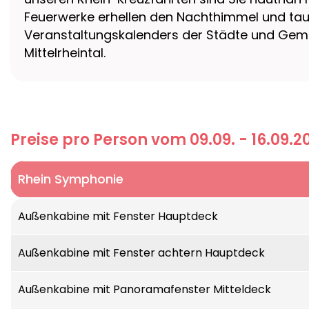
Feuerwerke erhellen den Nachthimmel und tauch
Veranstaltungskalenders der Städte und Gem
Mittelrheintal.
Preise pro Person vom 09.09. - 16.09.2
Rhein Symphonie
Modern und elegant unterwegs auf „Vater Rhein
Außenkabine mit Fenster Hauptdeck
warten helle Räume und viel Platz auf Sie. Die
garantieren beste Aussichten auf die vorbeizi
Außenkabine mit Fenster achtern Hauptdeck
Restaurant servieren wir Ihnen erlesene Spezia
großzügigen Kabinen tanken Sie Kraft für neu
Außenkabine mit Panoramafenster Mitteldeck