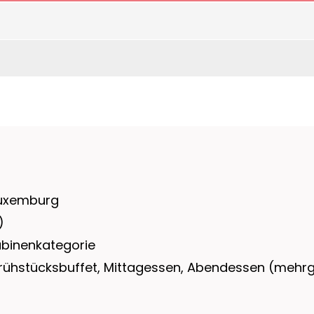
Luxemburg
)
abinenkategorie
rühstücksbuffet, Mittagessen, Abendessen (mehrgä