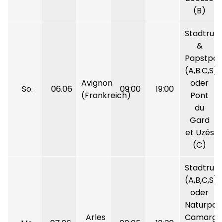
(B)
Stadtrun
&
Papstpal
(A,B.C,S)
Avignon
oder
So.
06.06
09:00
19:00
(Frankreich)
Pont
du
Gard
et Uzés
(C)
Stadtrun
(A,B,C,S)
oder
Naturpar
Arles
Camargu