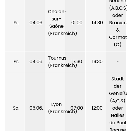
Beaune
(A,B,C,S)
Chalon-
oder
sur-
Fr.
04.06.
01:00
14:30
Bracion
Saône
&
(Frankreich)
Cormatin
(C)
Tournus
Fr.
04.06.
17:30
19:30
-
(Frankreich)
Stadt
der
Genießer
(A,C,S)
Lyon
Sa.
05.06.
07:00
12:00
oder
(Frankreich)
Halles
de Paul
Bocuse