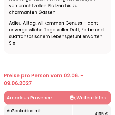
von prachtvollen Plätzen bis zu
charmanten Gassen.
Adieu Alltag, willkommen Genuss – acht
unvergessliche Tage voller Duft, Farbe und
südfranzösischem Lebensgefühl erwarten
Sie.
Preise pro Person vom 02.06. -
09.06.2027
Amadeus Provence
Weitere Infos
Erleben Sie eine unvergessliche
Außenkabine mit
4195 €