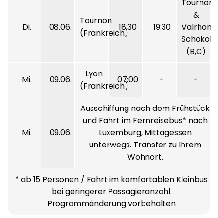
Tournon
&
Tournon
Di.
08.06.
18:30
19:30
Valrhona
(Frankreich)
Schokol
(B,C)
Lyon
Mi.
09.06.
07:00
-
-
(Frankreich)
Ausschiffung nach dem Frühstück
und Fahrt im Fernreisebus* nach
Mi.
09.06.
Luxemburg, Mittagessen
unterwegs. Transfer zu Ihrem
Wohnort.
* ab 15 Personen / Fahrt im komfortablen Kleinbus
bei geringerer Passagieranzahl.
Programmänderung vorbehalten