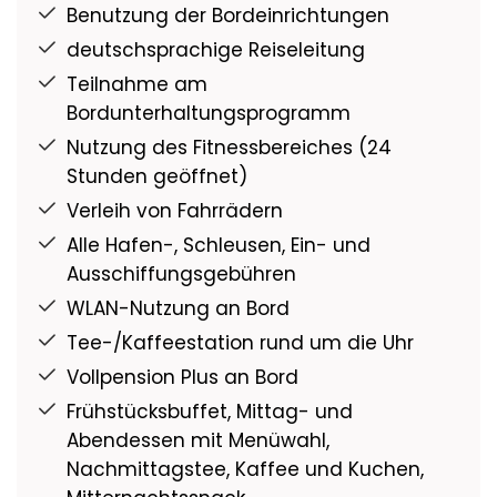
Benutzung der Bordeinrichtungen
Tiefgang: 1,5m
Decks: 4
deutschsprachige Reiseleitung
Kabinen/Suiten: 62/8
Teilnahme am
Max. Passagiere:140
Bordunterhaltungsprogramm
Besatzung: ca. 40
Nutzung des Fitnessbereiches (24
Geschwindigkeit: 25 km/h
Stunden geöffnet)
Verleih von Fahrrädern
Alle Hafen-, Schleusen, Ein- und
Ausschiffungsgebühren
WLAN-Nutzung an Bord
Tee-/Kaffeestation rund um die Uhr
Vollpension Plus an Bord
Frühstücksbuffet, Mittag- und
Abendessen mit Menüwahl,
Nachmittagstee, Kaffee und Kuchen,