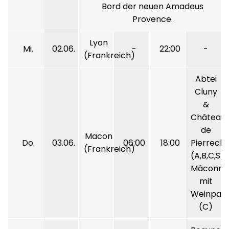
Bord der neuen Amadeus
Provence.
Lyon
Mi.
02.06.
-
22:00
-
(Frankreich)
Abtei
Cluny
&
Château
de
Macon
Do.
03.06.
06:00
18:00
Pierreclo
(Frankreich)
(A,B,C,S)
Mâconna
mit
Weinpar
(C)