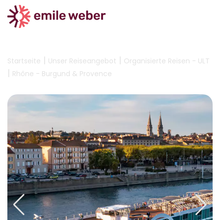
|
|
Startseite
Unser Reiseangebot
Organisierte Reisen - ULT
|
Rhône - Burgund & Provence