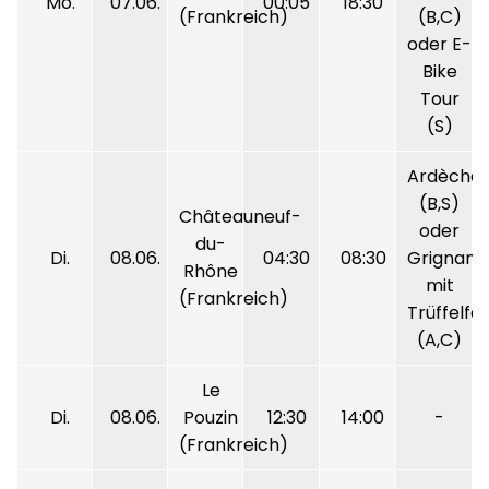
Mo.
07.06.
00:05
18:30
(Frankreich)
(B,C)
oder E-
Bike
Tour
(S)
Ardèche
(B,S)
Châteauneuf-
oder
du-
Di.
08.06.
04:30
08:30
Grignan
Rhône
mit
(Frankreich)
Trüffelfa
(A,C)
Le
Di.
08.06.
Pouzin
12:30
14:00
-
(Frankreich)